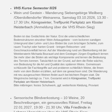
VHS Kurse Semester
II/26
Wein und Gestein -
Wanderung Siebengebirge Weilberg
/Oberdollendorfer Weinarena
, Samstag 03.10.2026, 13.30 -
17.30 Uhr,
Königswinter, Treffpunkt Parkplatz am Kloster
Heisterbach
(Anmeldung über die VHS Rhein-Sieg)
Boden ist das Gedächtnis der Natur. Erst die unterschiedlichen
Bodenstrukturen einzelner Wein-Anbaugebiete - vom lockeren sandigen
Untergrund über Lehm- und Löss-Böden bis zum brüchigen Schiefer, zum
rauen Trachyt oder harten Granit - bringen Rebsorten- und
Geschmacksvielfalt hervor. Auf der Wanderung rund um Blankenberg mit der
Weinberaterin Michaela Bourauel und dem Geologen Jürgen Engelbach lernen
Sie mehr über die Böden als wichtige Komponente und lernen die Bedeutung
des Terroirs kennen. Tatsächlich ist der Grund, auf dem die Rebe wächst,
von Bedeutung für die Art und Qualität des späteren Weins. Gemeinsam
schlüsseln Sie Fachbegriffe auf und probieren schließlich Weine, die Ihnen
mehr von dem Boden erzählen, auf dem sie gewachsen sind. Die Wanderung
mit neu ausgesuchten Weinen findet auch bei leichtem Regen statt. Die
Wegstrecke beträgt ca. 7 km. Gestartet wird in
Königswinter, Treffpunkt
Parkplatz am Kloster Heisterbach.
Bitte mitbringen: festes Schuhwerk, ggf. wetterfeste Kleidung, Proviant
Sensorische Blindverkostung – 10 Weine, 20
Beschreibungen, ein genussvolles Rätsel, Freitag
22.01.2027, 19.00 - 21.30 Uhr,
Villa Friedlinde in
Lohmar
(Anmeldung über die VHS Rhein-Sieg