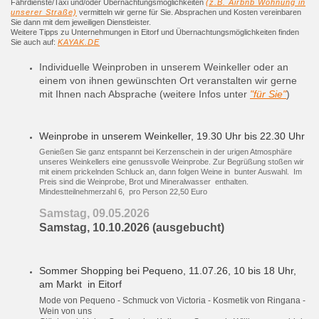
Fahrdienste/Taxi und/oder Übernachtungsmöglichkeiten
(z.B. Airbnb Wohnung in
unserer Straße)
vermitteln wir gerne für Sie. Absprachen und Kosten vereinbaren
Sie dann mit dem jeweiligen Dienstleister.
Weitere Tipps zu Unternehmungen in Eitorf und Übernachtungsmöglichkeiten finden
Sie auch auf:
KAYAK.DE
Individuelle Weinproben in unserem Weinkeller oder an
einem von ihnen gewünschten Ort veranstalten wir gerne
mit Ihnen nach Absprache (weitere Infos unter
"für Sie"
)
Weinprobe in unserem Weinkeller, 19.30 Uhr bis 22.30 Uhr
Genießen Sie ganz entspannt bei Kerzenschein in der urigen Atmosphäre
unseres Weinkellers eine genussvolle Weinprobe. Zur Begrüßung stoßen wir
mit einem prickelnden Schluck an, dann folgen Weine in bunter Auswahl. Im
Preis sind die Weinprobe, Brot und Mineralwasser enthalten.
Mindestteilnehmerzahl 6, pro Person 22,50 Euro
Samstag, 09.05.2026
Samstag, 10.10.2026 (ausgebucht)
Sommer Shopping bei Pequeno, 11.07.26, 10 bis 18 Uhr,
am Markt
in Eitorf
Mode von Pequeno - Schmuck von Victoria - Kosmetik von Ringana -
Wein von uns