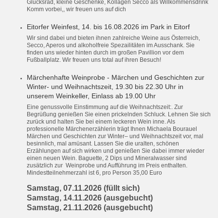
Glücksrad, kleine Geschenke, Kollagen Secco als Willkommensdrink
Komm vorbei,, wir freuen uns auf dich
Eitorfer Weinfest, 14. bis 16.08.2026
im Park in Eitorf
Wir sind dabei und bieten ihnen zahlreiche Weine aus Österreich,
Secco, Aperos und alkoholfreie Spezailitäten im Ausschank. Sie
finden uns wieder hinten durch im großen Pavillion vor dem
Fußballplatz. Wir freuen uns total auf ihren Besuch!
Märchenhafte Weinprobe - Märchen und Geschichten zur
Winter- und Weihnachtszeit,
19.30 bis 22.30 Uhr in
unserem Weinkeller, Einlass ab 19.00 Uhr
Eine genussvolle Einstimmung auf die Weihnachtszeit:. Zur
Begrüßung genießen Sie einen prickelnden Schluck. Lehnen Sie sich
zurück und halten Sie bei einem leckeren Wein inne. Als
professionelle Märchenerzählerin trägt Ihnen Michaela Bourauel
Märchen und Geschichten zur Winter– und Weihnachtszeit vor, mal
besinnlich, mal amüsant. Lassen Sie die uralten, schönen
Erzählungen auf sich wirken und genießen Sie dabei immer wieder
einen neuen Wein. Baguette, 2 Dips und Mineralwasser sind
zusätzlich zur Weinprobe und Aufführung im Preis enthalten.
Mindestteilnehmerzahl ist 6, pro Person 35,00 Euro
Samstag, 07.11.2026 (füllt sich)
Samstag, 14.11.2026 (ausgebucht)
Samstag, 21.11.2026 (ausgebucht)