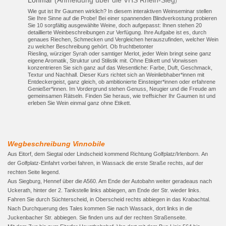
)
Wie gut ist Ihr Gaumen wirklich? In diesem interaktiven Weinseminar stellen
Sie Ihre Sinne auf die Probe! Bei einer spannenden Blindverkostung probieren
Sie 10 sorgfältig ausgewählte Weine, doch aufgepasst: Ihnen stehen 20
detaillierte Weinbeschreibungen zur Verfügung. Ihre Aufgabe ist es, durch
genaues Riechen, Schmecken und Vergleichen herauszufinden, welcher Wein
zu welcher Beschreibung gehört. Ob fruchtbetonter
Riesling, würziger Syrah oder samtiger Merlot, jeder Wein bringt seine ganz
eigene Aromatik, Struktur und Stilistik mit. Ohne Etikett und Vorwissen
konzentrieren Sie sich ganz auf das Wesentliche: Farbe, Duft, Geschmack,
Textur und Nachhall. Dieser Kurs richtet sich an Weinliebhaber*innen mit
Entdeckergeist, ganz gleich, ob ambitionierte Einsteiger*innen oder erfahrene
Genießer*innen. Im Vordergrund stehen Genuss, Neugier und die Freude am
gemeinsamen Rätseln. Finden Sie heraus, wie treffsicher Ihr Gaumen ist und
erleben Sie Wein einmal ganz ohne Etikett.
Wegbeschreibung Vinnobile
Aus Eitorf, dem Siegtal oder Lindscheid kommend Richtung Golfplatz/Irlenborn.
An
der Golfplatz-Einfahrt vorbei fahren, in Wassack die erste Straße rechts, auf der
rechten Seite liegend.
Aus Siegburg, Hennef über die A560. Am Ende der Autobahn weiter geradeaus nach
Uckerath, hinter der 2. Tankstelle links abbiegen, am Ende der Str. wieder links.
Fahren Sie durch Süchterscheid, in Oberscheid rechts abbiegen in das Krabachtal.
Nach Durchquerung des Tales kommen Sie nach Wassack, dort links in die
Juckenbacher Str. abbiegen. Sie finden uns auf der rechten Straßenseite.