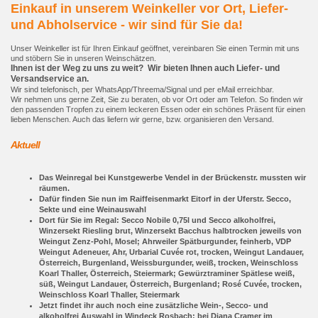
Einkauf in unserem Weinkeller vor Ort, Liefer-
und Abholservice - wir sind für Sie da!
Unser Weinkeller ist für Ihren Einkauf geöffnet, vereinbaren Sie einen Termin mit uns
und stöbern Sie in unseren Weinschätzen.
Ihnen ist der Weg zu uns zu weit? Wir bieten Ihnen auch Liefer- und
Versandservice an.
Wir sind telefonisch, per WhatsApp/Threema/Signal und per eMail erreichbar.
Wir nehmen uns gerne Zeit, Sie zu beraten, ob vor Ort oder am Telefon. So finden wir
den passenden Tropfen zu einem leckeren Essen oder ein schönes Präsent für einen
lieben Menschen. Auch das liefern wir gerne, bzw. organisieren den Versand.
Aktuell
Das Weinregal bei Kunstgewerbe Vendel in der Brückenstr. mussten wir
räumen.
Dafür finden Sie nun im Raiffeisenmarkt Eitorf in der Uferstr. Secco,
Sekte und eine Weinauswahl
Dort für Sie im Regal: Secco Nobile 0,75l und Secco alkoholfrei,
Winzersekt Riesling brut, Winzersekt Bacchus halbtrocken jeweils von
Weingut Zenz-Pohl, Mosel; Ahrweiler Spätburgunder, feinherb, VDP
Weingut Adeneuer, Ahr, Urbarial Cuvée rot, trocken, Weingut Landauer,
Österreich, Burgenland, Weissburgunder, weiß, trocken, Weinschloss
Koarl Thaller, Österreich, Steiermark; Gewürztraminer Spätlese weiß,
süß, Weingut Landauer, Österreich, Burgenland; Rosé Cuvée, trocken,
Weinschloss Koarl Thaller, Steiermark
Jetzt findet ihr auch noch eine zusätzliche Wein-, Secco- und
alkoholfrei Auswahl in Windeck Rosbach: bei Diana Cramer im