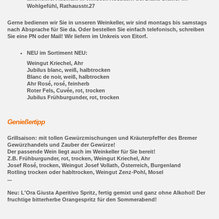
Wohlgefühl, Rathausstr.27
Gerne bedienen wir Sie in unseren Weinkeller, wir sind montags bis samstags
nach Absprache für Sie da. Oder bestellen Sie einfach telefonisch, schreiben
Sie eine PN oder Mail! Wir liefern im Unkreis von Eitorf.
NEU im Sortiment NEU:
Weingut Kriechel, Ahr
Jubilus blanc, weiß, halbtrocken
Blanc de noir, weiß, halbtrocken
Ahr Rosé, rosé, feinherb
Roter Fels, Cuvée, rot, trocken
Jubilus Frühburgunder, rot, trocken
Genießertipp
Grillsaison: mit tollen Gewürzmischungen und Kräuterpfeffer des Bremer
Gewürzhandels und Zauber der Gewürze!
Der passende Wein liegt auch im Weinkeller für Sie bereit!
Z.B. Frühburgunder, rot, trocken, Weingut Kriechel, Ahr
Josef Rosé, trocken, Weingut Josef Vollath, Österreich, Burgenland
Rotling trocken oder habltrocken, Weingut Zenz-Pohl, Mosel
...
Neu: L'Ora Giusta Aperitivo Spritz, fertig gemixt und ganz ohne Alkohol! Der
fruchtige bitterherbe Orangespritz für den Sommerabend!