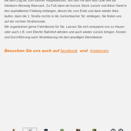
Mit dem Zug bis zum Eitorfer Hauptbahnhof. Von dort mit dem Bus Linie 564 bis
Irlenborn-Abzweig Wassack. Zu Fuß dann ein kurzes Stück zurück und linker Hand in
den asphaltierten Feldweg einbiegen, diesen bis zum Ende und dann wieder links
laufen, dann die 1. Straße rechts in die Juckenbacher Str. einbiegen. Sie finden uns
auf der rechten Straßenseite.
Wir organisieren gerne Fahrdienste für Sie. Lassen Sie sich entspannt von zu Hause
oder auch z.B. vom Eitorfer Bahnhof abholen und auch wieder zurück bringen. Kosten
und Durchführung nach Vereinbarung mit dem jeweiligen Dienstleister.
Besuchen Sie uns auch auf
facebook
und
Instagram