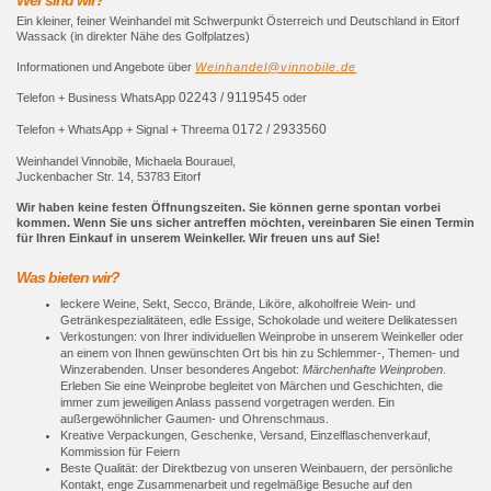
Ein kleiner, feiner Weinhandel mit Schwerpunkt Österreich und Deutschland in Eitorf
Wassack (in direkter Nähe des Golfplatzes)
Informationen und Angebote über
Weinhandel@vinnobile.de
02243 / 9119545
Telefon + Business WhatsApp
oder
0172 / 2933560
Telefon + WhatsApp + Signal + Threema
Weinhandel Vinnobile, Michaela Bourauel,
Juckenbacher Str. 14, 53783 Eitorf
Wir haben keine festen Öffnungszeiten. Sie können gerne spontan vorbei
kommen. Wenn Sie uns sicher antreffen möchten, vereinbaren Sie einen Termin
für Ihren Einkauf in unserem Weinkeller. Wir freuen uns auf Sie!
Was bieten wir?
leckere Weine, Sekt, Secco, Brände, Liköre, alkoholfreie Wein- und
Getränkespezialitäteen, edle Essige, Schokolade und weitere Delikatessen
Verkostungen: von Ihrer individuellen Weinprobe in unserem Weinkeller oder
an einem von Ihnen gewünschten Ort bis hin zu Schlemmer-, Themen- und
Winzerabenden. Unser besonderes Angebot:
Märchenhafte Weinproben
.
Erleben Sie eine Weinprobe begleitet von Märchen und Geschichten, die
immer zum jeweiligen Anlass passend vorgetragen werden. Ein
außergewöhnlicher Gaumen- und Ohrenschmaus.
Kreative Verpackungen, Geschenke, Versand, Einzelflaschenverkauf,
Kommission für Feiern
Beste Qualität: der Direktbezug von unseren Weinbauern, der persönliche
Kontakt, enge Zusammenarbeit und regelmäßige Besuche auf den