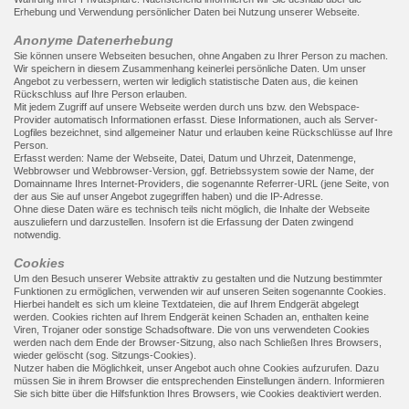
Erhebung und Verwendung persönlicher Daten bei Nutzung unserer Webseite.
Anonyme Datenerhebung
Sie können unsere Webseiten besuchen, ohne Angaben zu Ihrer Person zu machen.
Wir speichern in diesem Zusammenhang keinerlei persönliche Daten. Um unser
Angebot zu verbessern, werten wir lediglich statistische Daten aus, die keinen
Rückschluss auf Ihre Person erlauben.
Mit jedem Zugriff auf unsere Webseite werden durch uns bzw. den Webspace-
Provider automatisch Informationen erfasst. Diese Informationen, auch als Server-
Logfiles bezeichnet, sind allgemeiner Natur und erlauben keine Rückschlüsse auf Ihre
Person.
Erfasst werden: Name der Webseite, Datei, Datum und Uhrzeit, Datenmenge,
Webbrowser und Webbrowser-Version, ggf. Betriebssystem sowie der Name, der
Domainname Ihres Internet-Providers, die sogenannte Referrer-URL (jene Seite, von
der aus Sie auf unser Angebot zugegriffen haben) und die IP-Adresse.
Ohne diese Daten wäre es technisch teils nicht möglich, die Inhalte der Webseite
auszuliefern und darzustellen. Insofern ist die Erfassung der Daten zwingend
notwendig.
Cookies
Um den Besuch unserer Website attraktiv zu gestalten und die Nutzung bestimmter
Funktionen zu ermöglichen, verwenden wir auf unseren Seiten sogenannte Cookies.
Hierbei handelt es sich um kleine Textdateien, die auf Ihrem Endgerät abgelegt
werden. Cookies richten auf Ihrem Endgerät keinen Schaden an, enthalten keine
Viren, Trojaner oder sonstige Schadsoftware. Die von uns verwendeten Cookies
werden nach dem Ende der Browser-Sitzung, also nach Schließen Ihres Browsers,
wieder gelöscht (sog. Sitzungs-Cookies).
Nutzer haben die Möglichkeit, unser Angebot auch ohne Cookies aufzurufen. Dazu
müssen Sie in ihrem Browser die entsprechenden Einstellungen ändern. Informieren
Sie sich bitte über die Hilfsfunktion Ihres Browsers, wie Cookies deaktiviert werden.