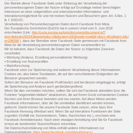
Der Betrieb dieser Facebook-Seite unter Einbezug der Verarbeitung der
personenbezogenen Daten der Nutzer erfolgt auf Grundlage meiner berechtigten
Interessen an einer zeitgemäßen und unterstützenden Informations- und
Interaktionsmöglichkeit für und mit meinen Nutzern und Besuchern gem. Art. 6 Abs. 1
lit. f. DSGVO.
Verarbeitung von Personenbezogenen Daten durch Facebook from Meta
Der Europäische Gerichtshof (EuGH) hat in seinem Urteil vom 5. Juni 2018
entschieden (Link:
http://curia.europa.eu/juris/document/document.jsf?
text=&docid=202543&pageIndex=0&doclang=DE&mode=req&dir=&occ=first&part=1&ci
d=298398
), dass der Betreiber einer Facebook-Seite gemeinsam mit Facebook from
Meta für die Verarbeitung personenbezogener Daten verantwortlich ist.
Mir ist bekannt, dass Facebook die Daten der Nutzer zu folgenden Zwecken
verarbeitet:
▪ Werbung (Analyse, Erstellung personalisierter Werbung)
▪ Erstellung von Nutzerprofilen
▪ Marktforschung.
Facebook setzt zur Speicherung und weiteren Verarbeitung dieser Informationen
Cookies ein, also kleine Textdateien, die auf den verschiedenen Endgeräten der
Benutzer gespeichert werden.
Sofern der Benutzer ein Facebook-Profil besitzt und bei diesem eingeloggt ist, erfolgt
die Speicherung und Analyse auch geräteübergreifend.
Wenn Sie dies vermeiden möchten, sollten Sie sich bei Facebook abmelden bzw. die
Funktion "angemeldet bleiben" deaktivieren, die auf Ihrem Gerät vorhandenen Cookies
löschen und Ihren Browser beenden und neu starten. Auf diese Weise werden
Facebook-Informationen, über die Sie unmittelbar identifiziert werden können,
gelöscht. Damit können Sie unsere Facebook-Seite nutzen, ohne dass Ihre
Facebook-Kennung offenbart wird. Wenn Sie auf interaktive Funktionen der Seite
zugreifen (Gefällt mir, Kommentieren, Teilen, Nachrichten etc.), erscheint eine
Facebook-Anmeldemaske. Nach einer etwaigen Anmeldung sind Sie für Facebook
erneut als bestimmte/r Nutzerin/Nutzer erkennbar.
Die Datenschutzerklärung von Meta enthält weitere Informationen zur
Datenverarbeitung:
https://www.facebook.com/about/privacy/