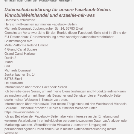
erhalten oder unter den Kontaktdaten erfragen.
Datenschutzerklärung für unsere Facebook-Seiten:
VinnobileWeinhandel und erzaehle-mir-was
Datenschutzhinweise:
Herzlich willkommen auf meinen Facebook-Seiten:
Michaela Bourauel, Juckenbacher Str. 14, 53783 Eitorf
Gemeinsam Verantwortliche für den Betrieb dieser Facebook-Seite sind im Sinne der
EU-Datenschutz-Grundverordnung sowie sonstiger datenschutzrechtlicher
Bestimmungen die:
Meta Platforms Ireland Limited
4 Grand Canal Square
Grand Canal Harbour
Dublin 2
Irland
und
Michaela Bourauel
Juckenbacher Str. 14
53783 Eitorf
Deutschland
Informationen über meine Facebook-Seiten.
Ich betreibe diese Seiten, um auf meine Dienstleistungen und Produkte aufmerksam
zu machen und um mit Ihnen als Besucher und Benutzer dieser Facebook-Seite
sowie meiner Webseite in Kontakt zu treten.
Informationen über mich sowie über meine Tätigkeiten und den Weinhandel Michaela
Bourauel – Vinnobile erhalten Sie hier auf meiner Webseite unter
https://www.vinnobile.de
Ich als Betreiber der Facebook-Seite habe kein Interesse an der Erhebung und
weiteren Verarbeitung Ihrer individuellen personenbezogenen Daten zu Analyse- oder
Marketingzwecken. Weiterführende Hinweise zu unserem Umgang mit
personenbezogenen Daten finden Sie in meiner Datenschutzerklärung dieser
Webseite.