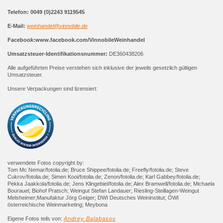
Telefon: 0049 (0)2243 9119545
E-Mail:
weinhandel@vinnobile.de
Facebook:www.facebook.com/VinnobileWeinhandel
Umsatzsteuer-Identifikationsnummer:
DE360438206
Alle aufgeführten Preise verstehen sich inklusive der jeweils gesetzlich gültigen
Umsatzsteuer.
Unsere Verpackungen sind lizensiert:
verwendete Fotos copyright by:
Tom Mc Nemar/fotolia.de; Bruce Shippee/fotolia.de; Freefly/fotolia.de; Steve
Cukrov/fotolia.de; Simen Kooi/fotolia.de; Zenon/fotolia.de; Karl Gabbey/fotolia.de;
Pekka Jaakkola/fotolia.de; Jens Klingebiel/fotolia.de; Alex Bramwell/fotolia.de; Michaela
Bourauel; Biohof Pratsch; Weingut Stefan Landauer; Riesling-Steillagen-Weingut
Melsheimer;Manufaktur Jörg Geiger; DWI Deutsches Weininstitut; ÖWI
österreichische Weinmarketing; Meybona
Eigene Fotos teils von:
Andrey Balabasov