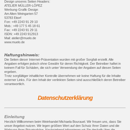
Design unseres Seiten Headers:
ATELIER MÜLLER-LÓPEZ
Werbung·Grafik·Design
Am Alten Weingarten 57
53783 Eitorf
Fon: +49 2243 91 29 10
Mob.: +49 177 5 45 18 61
Fax: +49 2243 91 29 11
ISDN: +49 2243 912913
Mail: atelier@muelo.de
www.muelo.de
Haftungshinweis:
Die Seiten dieser Internet-Präsentation wurden mit großer Sorgfalt erstellt. Alle
Angaben erfolgen jedoch ohne Gewähr für deren Richtigkeit. Der Betreiber haftet in
keinem Fall für Schäden, die sich unter Verwendung der Angaben auf diesen Seiten
ergeben.
Trotz sorgfältiger inhaltlicher Kontrolle übernehmen wir keine Haftung für die Inhalte
externer Links. Für den Inhalt der verlinkten Seiten sind ausschließlich deren Betreiber
verantwortlich.
Datenschutzerklärung
Einleitung
Herzlich Willkommen beim Weinhandel Michaela Bourauel. Wir freuen uns, dass Sie
unser Angebot nutzen. Wir legen größten Wert auf den Schutz Ihrer Daten und die
Wahrung Ihrer Privatsphäre. Nachstehend informieren wir Sie deshalb über die