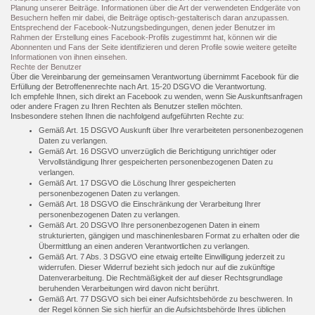
Planung unserer Beiträge. Informationen über die Art der verwendeten Endgeräte von
Besuchern helfen mir dabei, die Beiträge optisch-gestalterisch daran anzupassen.
Entsprechend der Facebook-Nutzungsbedingungen, denen jeder Benutzer im
Rahmen der Erstellung eines Facebook-Profils zugestimmt hat, können wir die
Abonnenten und Fans der Seite identifizieren und deren Profile sowie weitere geteilte
Informationen von ihnen einsehen.
Rechte der Benutzer
Über die Vereinbarung der gemeinsamen Verantwortung übernimmt Facebook für die
Erfüllung der Betroffenenrechte nach Art. 15-20 DSGVO die Verantwortung.
Ich empfehle Ihnen, sich direkt an Facebook zu wenden, wenn Sie Auskunftsanfragen
oder andere Fragen zu Ihren Rechten als Benutzer stellen möchten.
Insbesondere stehen Ihnen die nachfolgend aufgeführten Rechte zu:
Gemäß Art. 15 DSGVO Auskunft über Ihre verarbeiteten personenbezogenen
Daten zu verlangen.
Gemäß Art. 16 DSGVO unverzüglich die Berichtigung unrichtiger oder
Vervollständigung Ihrer gespeicherten personenbezogenen Daten zu
verlangen.
Gemäß Art. 17 DSGVO die Löschung Ihrer gespeicherten
personenbezogenen Daten zu verlangen.
Gemäß Art. 18 DSGVO die Einschränkung der Verarbeitung Ihrer
personenbezogenen Daten zu verlangen.
Gemäß Art. 20 DSGVO Ihre personenbezogenen Daten in einem
strukturierten, gängigen und maschinenlesbaren Format zu erhalten oder die
Übermittlung an einen anderen Verantwortlichen zu verlangen.
Gemäß Art. 7 Abs. 3 DSGVO eine etwaig erteilte Einwilligung jederzeit zu
widerrufen. Dieser Widerruf bezieht sich jedoch nur auf die zukünftige
Datenverarbeitung. Die Rechtmäßigkeit der auf dieser Rechtsgrundlage
beruhenden Verarbeitungen wird davon nicht berührt.
Gemäß Art. 77 DSGVO sich bei einer Aufsichtsbehörde zu beschweren. In
der Regel können Sie sich hierfür an die Aufsichtsbehörde Ihres üblichen