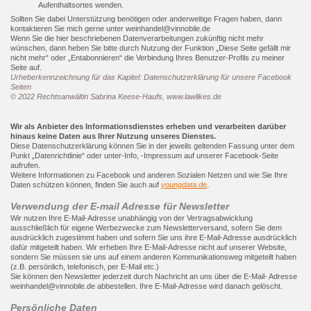
Aufenthaltsortes wenden.
Sollten Sie dabei Unterstützung benötigen oder anderweitige Fragen haben, dann
kontaktieren Sie mich gerne unter weinhandel@vinnobile.de
Wenn Sie die hier beschriebenen Datenverarbeitungen zukünftig nicht mehr
wünschen, dann heben Sie bitte durch Nutzung der Funktion „Diese Seite gefällt mir
nicht mehr“ oder „Entabonnieren“ die Verbindung Ihres Benutzer-Profils zu meiner
Seite auf.
Urheberkennzeichnung für das Kapitel: Datenschutzerklärung für unsere Facebook
Seiten
© 2022 Rechtsanwältin Sabrina Keese-Haufs, www.lawlikes.de
Wir als Anbieter des Informationsdienstes erheben und verarbeiten darüber
hinaus keine Daten aus Ihrer Nutzung unseres Dienstes.
Diese Datenschutzerklärung können Sie in der jeweils geltenden Fassung unter dem
Punkt „Datenrichtlinie“ oder unter-Info, -Impressum auf unserer Facebook-Seite
aufrufen.
Weitere Informationen zu Facebook und anderen Sozialen Netzen und wie Sie Ihre
Daten schützen können, finden Sie auch auf
youngdata.de
.
Verwendung der E-mail Adresse für Newsletter
Wir nutzen Ihre E-Mail-Adresse unabhängig von der Vertragsabwicklung
ausschließlich für eigene Werbezwecke zum Newsletterversand, sofern Sie dem
ausdrücklich zugestimmt haben und sofern Sie uns ihre E-Mail-Adresse ausdrücklich
dafür mitgeteilt haben. Wir erheben Ihre E-Mail-Adresse nicht auf unserer Website,
sondern Sie müssen sie uns auf einem anderen Kommunikationsweg mitgeteilt haben
(z.B. persönlich, telefonisch, per E-Mail etc.)
Sie können den Newsletter jederzeit durch Nachricht an uns über die E-Mail- Adresse
weinhandel@vinnobile.de abbestellen. Ihre E-Mail-Adresse wird danach gelöscht.
Persönliche Daten