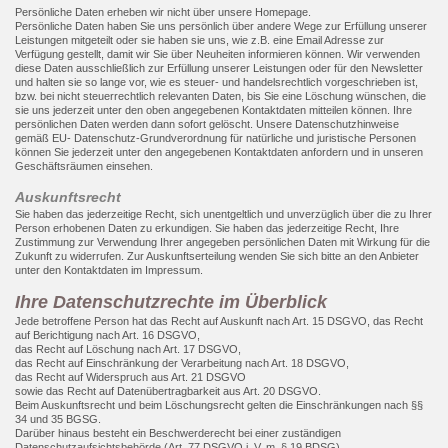
Persönliche Daten erheben wir nicht über unsere Homepage.
Persönliche Daten haben Sie uns persönlich über andere Wege zur Erfüllung unserer
Leistungen mitgeteilt oder sie haben sie uns, wie z.B. eine Email Adresse zur
Verfügung gestellt, damit wir Sie über Neuheiten informieren können. Wir verwenden
diese Daten ausschließlich zur Erfüllung unserer Leistungen oder für den Newsletter
und halten sie so lange vor, wie es steuer- und handelsrechtlich vorgeschrieben ist,
bzw. bei nicht steuerrechtlich relevanten Daten, bis Sie eine Löschung wünschen, die
sie uns jederzeit unter den oben angegebenen Kontaktdaten mitteilen können. Ihre
persönlichen Daten werden dann sofort gelöscht. Unsere Datenschutzhinweise
gemäß EU- Datenschutz-Grundverordnung für natürliche und juristische Personen
können Sie jederzeit unter den angegebenen Kontaktdaten anfordern und in unseren
Geschäftsräumen einsehen.
Auskunftsrecht
Sie haben das jederzeitige Recht, sich unentgeltlich und unverzüglich über die zu Ihrer
Person erhobenen Daten zu erkundigen. Sie haben das jederzeitige Recht, Ihre
Zustimmung zur Verwendung Ihrer angegeben persönlichen Daten mit Wirkung für die
Zukunft zu widerrufen. Zur Auskunftserteilung wenden Sie sich bitte an den Anbieter
unter den Kontaktdaten im Impressum.
Ihre Datenschutzrechte im Überblick
Jede betroffene Person hat das Recht auf Auskunft nach Art. 15 DSGVO, das Recht
auf Berichtigung nach Art. 16 DSGVO,
das Recht auf Löschung nach Art. 17 DSGVO,
das Recht auf Einschränkung der Verarbeitung nach Art. 18 DSGVO,
das Recht auf Widerspruch aus Art. 21 DSGVO
sowie das Recht auf Datenübertragbarkeit aus Art. 20 DSGVO.
Beim Auskunftsrecht und beim Löschungsrecht gelten die Einschränkungen nach §§
34 und 35 BGSG.
Darüber hinaus besteht ein Beschwerderecht bei einer zuständigen
Datenschutzaufsichtsbehörde (Art. 77 DSGVO i. V. m. § 19 BDSG).