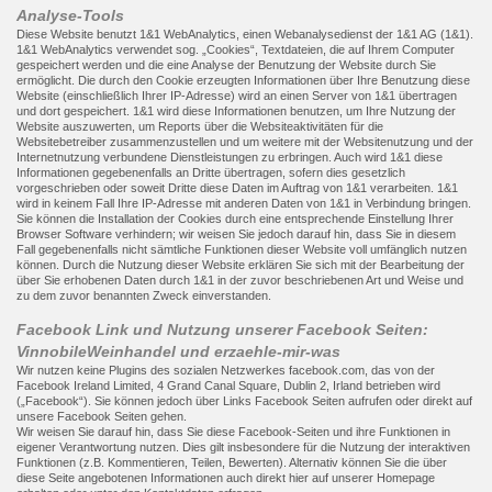
Analyse-Tools
Diese Website benutzt 1&1 WebAnalytics, einen Webanalysedienst der 1&1 AG (1&1).
1&1 WebAnalytics verwendet sog. „Cookies“, Textdateien, die auf Ihrem Computer
gespeichert werden und die eine Analyse der Benutzung der Website durch Sie
ermöglicht. Die durch den Cookie erzeugten Informationen über Ihre Benutzung diese
Website (einschließlich Ihrer IP-Adresse) wird an einen Server von 1&1 übertragen
und dort gespeichert. 1&1 wird diese Informationen benutzen, um Ihre Nutzung der
Website auszuwerten, um Reports über die Websiteaktivitäten für die
Websitebetreiber zusammenzustellen und um weitere mit der Websitenutzung und der
Internetnutzung verbundene Dienstleistungen zu erbringen. Auch wird 1&1 diese
Informationen gegebenenfalls an Dritte übertragen, sofern dies gesetzlich
vorgeschrieben oder soweit Dritte diese Daten im Auftrag von 1&1 verarbeiten. 1&1
wird in keinem Fall Ihre IP-Adresse mit anderen Daten von 1&1 in Verbindung bringen.
Sie können die Installation der Cookies durch eine entsprechende Einstellung Ihrer
Browser Software verhindern; wir weisen Sie jedoch darauf hin, dass Sie in diesem
Fall gegebenenfalls nicht sämtliche Funktionen dieser Website voll umfänglich nutzen
können. Durch die Nutzung dieser Website erklären Sie sich mit der Bearbeitung der
über Sie erhobenen Daten durch 1&1 in der zuvor beschriebenen Art und Weise und
zu dem zuvor benannten Zweck einverstanden.
Facebook Link und Nutzung unserer Facebook Seiten:
VinnobileWeinhandel und erzaehle-mir-was
Wir nutzen keine Plugins des sozialen Netzwerkes facebook.com, das von der
Facebook Ireland Limited, 4 Grand Canal Square, Dublin 2, Irland betrieben wird
(„Facebook“). Sie können jedoch über Links Facebook Seiten aufrufen oder direkt auf
unsere Facebook Seiten gehen.
Wir weisen Sie darauf hin, dass Sie diese Facebook-Seiten und ihre Funktionen in
eigener Verantwortung nutzen. Dies gilt insbesondere für die Nutzung der interaktiven
Funktionen (z.B. Kommentieren, Teilen, Bewerten). Alternativ können Sie die über
diese Seite angebotenen Informationen auch direkt hier auf unserer Homepage