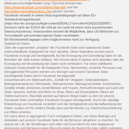
Widerspruchsmöglichkeiten (sog. Opt-Out) können hier:
https://www.facebook.com/settings?tab=ads
und hier
http://www.youronlinechoices.com
gesetzt werden.
Facebook verweist in seinen Nutzungsbedingungen auf diese EU-
Standardvertragsklauseln
(https://eur-lex.europa.eu/legal-content/DE/ALL/?uri=celex%3A32010D0087).
Dennoch sieht der EUGH die USA als ein Land mit einem nicht ausreichenden
Datenschutzniveau. Insbesondere besteht die Möglichkeit, dass US-Behörden zur
Terrorabwehr personenbezogenen Daten verarbeiten.
Ein Rechtsbehelf dagegen steht möglicherweise nicht zur Verfügung.
Statistische Daten
Über die sogenannten „Insights“ der Facebook-Seite sind statistische Daten
unterschiedlicher Kategorien für mich abrufbar. Diese Statistiken werden durch
Facebook erzeugt und bereitgestellt. Auf die Erzeugung und Darstellung habe ich als
Betreiber der Seite keinen Einfluss. Wir können diese Funktion nicht abstellen oder die
Erzeugung und Verarbeitung der Daten nicht verhindern. Für einen wählbaren
Zeitraum sowie jeweils für die Kategorien Fans, Abonnenten, erreichte Personen und
interagierende Personen werden uns bezogen auf unsere Facebook-Seite
nachfolgende Daten durch Facebook bereitgestellt:
Gesamtanzahl von Seitenaufrufen, „Gefällt mir“-Angaben, Seitenaktivitäten,
Beitragsinteraktionen, Reichweite, Videoansichten, Beitragsreichweite, Kommentare,
Geteilte Inhalte, Antworten, Anteil Männer und Frauen, Herkunft bezogen auf Land und
Stadt, Sprache, Aufrufe und Klicks im Shop, Klicks auf Routenplaner, Klicks auf
Telefonnummern. Ebenfalls werden auf diesem Wege Daten zu den mit unserer
Facebook-Seite verknüpften Facebook-Gruppen bereitgestellt. Durch die ständige
Entwicklung von Facebook verändert sich die Verfügbarkeit und die Aufbereitung der
Daten, sodass ich für weitere Details dazu auf die bereits o.g. Datenschutzerklärung
von Meta verweise.
Ich nutze diese in aggregierter Form verfügbaren Daten, um meine Beiträge und
Aktivitäten auf unserer Facebook-Seite für die Benutzer attraktiver zu machen. So
nutzen wir z.B. die Verteilungen nach Alter und Geschlecht für eine angepasste
Ansprache und die bevorzugten Besuchszeiten der Nutzer für eine zeitlich optimierte